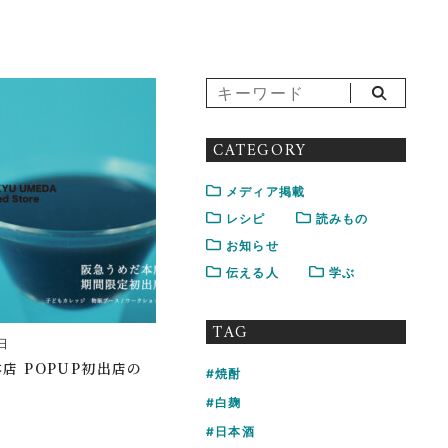
CATEGORY
メディア掲載
レシピ
読みもの
お知らせ
伝える人
学ぶ
TAG
日
店 POPUP初出店の
焼酎
白麹
日本酒