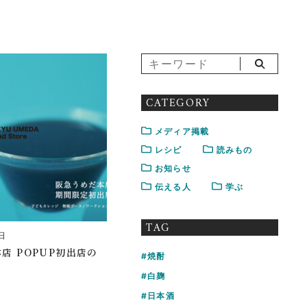
CATEGORY
メディア掲載
レシピ
読みもの
お知らせ
伝える人
学ぶ
TAG
日
店 POPUP初出店の
焼酎
白麹
日本酒