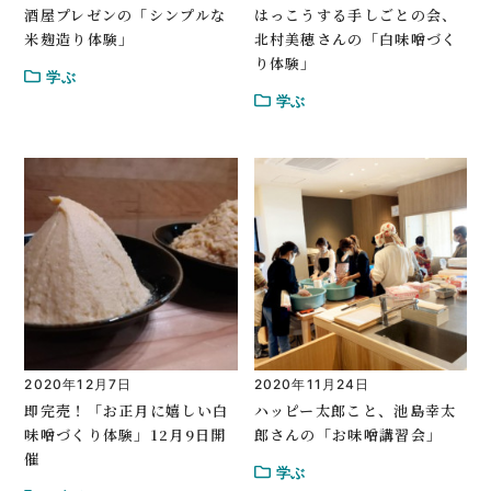
酒屋プレゼンの「シンプルな
はっこうする手しごとの会、
米麹造り体験」
北村美穂さんの「白味噌づく
り体験」
学ぶ
学ぶ
2020年12月7日
2020年11月24日
即完売！「お正月に嬉しい白
ハッピー太郎こと、池島幸太
味噌づくり体験」12月9日開
郎さんの「お味噌講習会」
催
学ぶ