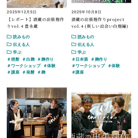
2025年12月5日
2025年10月8日
【レポート】酒蔵の出張麹作
酒蔵の出張麹作りproject
りvol.4 豊永蔵
vol.4 (新しい出会い白麹編)
読みもの
読みもの
伝える人
伝える人
学ぶ
学ぶ
焼酎
白麹
麹作り
日本酒
麹作り
ワークショップ
体験
ワークショップ
体験
講座
発酵
麹
講座