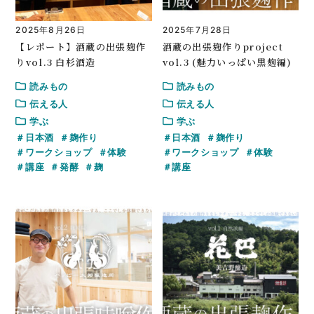
2025年8月26日
2025年7月28日
【レポート】酒蔵の出張麹作
酒蔵の出張麹作りproject
りvol.3 白杉酒造
vol.3 (魅力いっぱい黒麹編)
読みもの
読みもの
伝える人
伝える人
学ぶ
学ぶ
日本酒
麹作り
日本酒
麹作り
ワークショップ
体験
ワークショップ
体験
講座
発酵
麹
講座