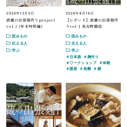
2024年12月3日
2024年8月14日
酒蔵の出張麹作りproject
【レポート】酒蔵の出張麹作
vol.2 (年末特別編)
りvol.1 美吉野醸造
読みもの
読みもの
伝える人
伝える人
学ぶ
学ぶ
日本酒
麹作り
ワークショップ
体験
講座
発酵
麹