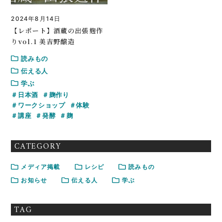
2024年8月14日
【レポート】酒蔵の出張麹作
りvol.1 美吉野醸造
読みもの
伝える人
学ぶ
日本酒
麹作り
ワークショップ
体験
講座
発酵
麹
CATEGORY
メディア掲載
レシピ
読みもの
お知らせ
伝える人
学ぶ
TAG