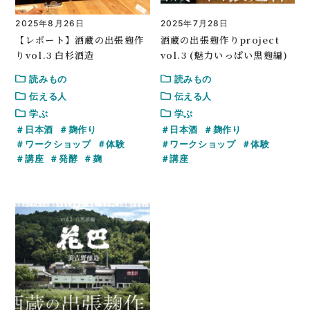
2025年8月26日
2025年7月28日
【レポート】酒蔵の出張麹作
酒蔵の出張麹作りproject
りvol.3 白杉酒造
vol.3 (魅力いっぱい黒麹編)
読みもの
読みもの
伝える人
伝える人
学ぶ
学ぶ
日本酒
麹作り
日本酒
麹作り
ワークショップ
体験
ワークショップ
体験
講座
発酵
麹
講座