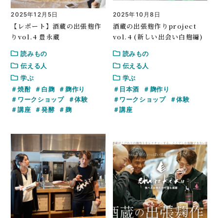
2025年12月5日
2025年10月8日
【レポート】酒蔵の出張麹作
酒蔵の出張麹作りproject
りvol.4 豊永蔵
vol.4 (新しい出会い白麹編)
読みもの
読みもの
伝える人
伝える人
学ぶ
学ぶ
焼酎
白麹
麹作り
日本酒
麹作り
ワークショップ
体験
ワークショップ
体験
講座
発酵
麹
講座