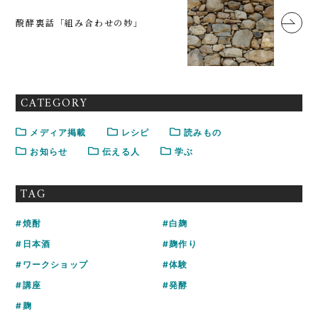
醗酵裏話「組み合わせの妙」
CATEGORY
メディア掲載
レシピ
読みもの
お知らせ
伝える人
学ぶ
TAG
焼酎
白麹
日本酒
麹作り
ワークショップ
体験
講座
発酵
麹